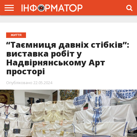
ГОЛОВНА
ЖИТТЯ
ВЛАДА
ГРОШІ
ТРЕШ
ТИСМЕНИЦЯ
НАДВІРНА
РОЗСЛІДУВАННЯ
АФІША
РЕКЛАМА
ПРО
ПРОЄКТ
ЖИТТЯ
“Таємниця давніх стібків”:
виставка робіт у
Надвірнянському Арт
просторі
Опубліковано
22.05.2024