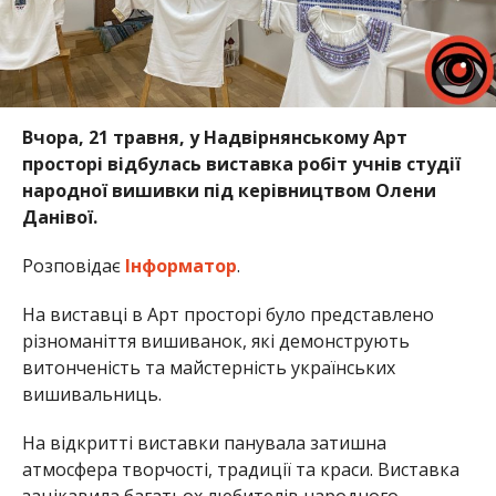
Вчора, 21 травня, у Надвірнянському Арт
просторі відбулась виставка робіт учнів студії
народної вишивки під керівництвом Олени
Данівої.
Розповідає
Інформатор
.
На виставці в Арт просторі було представлено
різноманіття вишиванок, які демонструють
витонченість та майстерність українських
вишивальниць.
На відкритті виставки панувала затишна
атмосфера творчості, традиції та краси. Виставка
зацікавила багатьох любителів народного