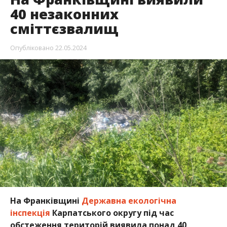
40 незаконних
сміттєзвалищ
Опубліковано
22.05.2024
На Франківщині
Державна екологічна
інспекція
Карпатського округу під час
обстеження територій виявила понад 40