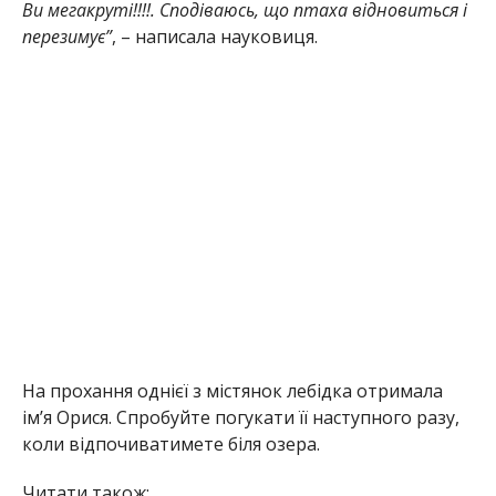
Ви мегакруті!!!!. Сподіваюсь, що птаха відновиться і
перезимує”
, – написала науковиця.
На прохання однієї з містянок лебідка отримала
ім’я Орися. Спробуйте погукати її наступного разу,
коли відпочиватимете біля озера.
Читати також: