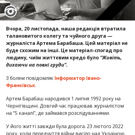
Вчора, 20 листопада, наша редакція втратила
талановитого колегу та чуйного друга —
журналіста Артема Барабаша. Цей матеріал не
буде схожим на інші. Це матеріал-спогад про
людину, чиїм життєвим кредо було
“Живіть,
дихаючи на повні груди”.
З болем повідомляє
Інформатор Івано-
Франківськ
.
Артем Барабаш народився 1 липня 1992 року на
Чернігівщині. Довгий час працював журналістом
на “5 каналі”, де займався розслідуваннями.
У його житті завжди була дорога. 23 лютого 2022
року, коли передчуття війни висіло над Україною,