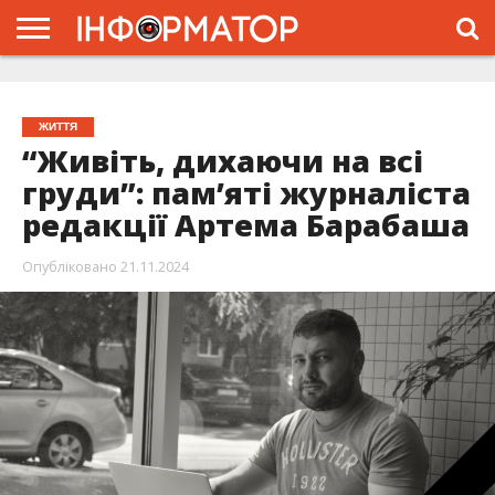
ГОЛОВНА
ЖИТТЯ
ВЛАДА
ГРОШІ
ТРЕШ
ТИСМЕНИЦЯ
НАДВІРНА
РОЗСЛІДУВАННЯ
АФІША
РЕКЛАМА
ПРО
ПРОЄКТ
ЖИТТЯ
“Живіть, дихаючи на всі
груди”: пам’яті журналіста
редакції Артема Барабаша
Опубліковано
21.11.2024