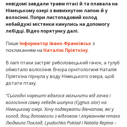
невідомі завдали травм птасі й та плавала на
Німецькому озері з вивихнутою лапою й у
волосінні. Попри листопадовий холод
небайдужі містянки кинулись на допомогу
лебідці. Відео порятунку далі.
Пише
Інформатор Івано-Франківськ
з
покликанням на
Наталію Пріяткіну
.
В лапі птахи застряг риболовецький гачок, а тулуб
обмотало волосіння. Вчора орнітологиня Наталія
Пріяткіна пірнула у воду Німецького озера, щоб
дістати птаху.
“Сьогодні нарешті вдалося звільнити від гачка і
волосіння самку лебедя шипуна (Cygnus olor) на
Німецькому озері. Хочу подякувати дівчатам, які у
холод, дощ допомогли з відловом і лікуванням птаха
Людмила Поклад, Lyudochka Poklad і Natalia Repina –