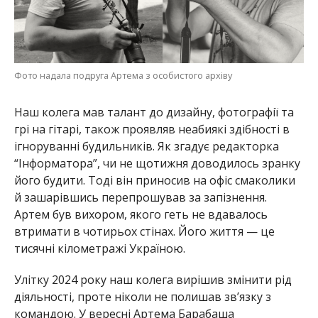
Фото надала подруга Артема з особистого архіву
Наш колега мав талант до дизайну, фотографії та
грі на гітарі, також проявляв неабиякі здібності в
ігноруванні будильників. Як згадує редакторка
“Інформатора”, чи не щотижня доводилось зранку
його будити. Тоді він приносив на офіс смаколики
й зашарівшись перепрошував за запізнення.
Артем був вихором, якого геть не вдавалось
втримати в чотирьох стінах. Його життя — це
тисячні кілометражі Україною.
Улітку 2024 року наш колега вирішив змінити рід
діяльності, проте ніколи не полишав зв’язку з
командою. У вересні Артема Барабаша