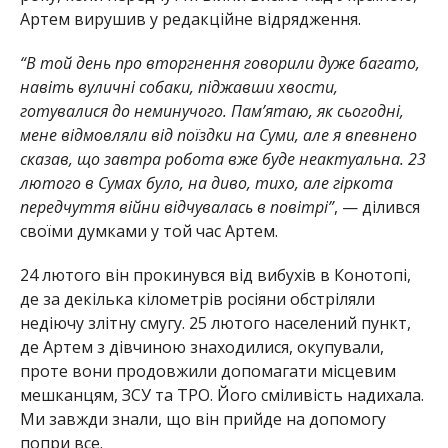
Артем вирушив у редакційне відрядження.
“В той день про вторгнення говорили дуже багато,
навіть вуличні собаки, піджавши хвости,
готувалися до неминучого. Пам’ятаю, як сьогодні,
мене відмовляли від поїздки на Суми, але я впевнено
сказав, що завтра робота вже буде неактуальна. 23
лютого в Сумах було, на диво, тихо, але гіркота
передчуття війни відчувалась в повітрі”
, — ділився
своїми думками у той час Артем.
24 лютого він прокинувся від вибухів в Конотопі,
де за декілька кілометрів росіяни обстріляли
недіючу злітну смугу. 25 лютого населений пункт,
де Артем з дівчиною знаходилися, окупували,
проте вони продовжили допомагати місцевим
мешканцям, ЗСУ та ТРО. Його сміливість надихала.
Ми завжди знали, що він прийде на допомогу
попри все.