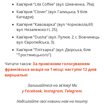
Кав’ярня “Lite Coffee” (вул. Шевченка, 79а);
Кав’ярня “Clover” (вул. Галицька, 9 біля
Катедри);
Кав’ярня “Кавоварка” (вул. Чорновола,69;
вул. Незалежності, 25);
Кав’ярня “Dusha” (вул. Пулюя, 2; с. Вовчинець
вул. Європейська, 3);
Кав’ярня “Пліткарка” (вул. Двірська, біля
“Тростянецького”).
Читати також:
За проміжним голосуванням
франківська акація на 1 місці: наступні 12 днів
вирішальні
Залишайтеся на зв’язку! Ми
у
Facebook,
Instagram,
Telegram.
Надсилайте свої новини нам на пошту: