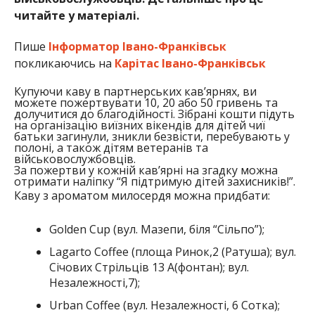
читайте у матеріалі.
Пише
Інформатор Івано-Франківськ
покликаючись на
Карітас Івано-Франківськ
Купуючи каву в партнерських кав’ярнях, ви
можете пожертвувати 10, 20 або 50 гривень та
долучитися до благодійності. Зібрані кошти підуть
на організацію виїзних вікендів для дітей чиї
батьки загинули, зникли безвісти, перебувають у
полоні, а також дітям ветеранів та
військовослужбовців.
За пожертви у кожній кав’ярні на згадку можна
отримати наліпку “Я підтримую дітей захисників!”.
Каву з ароматом милосердя можна придбати:
Golden Cup (вул. Мазепи, біля “Сільпо”);
Lagarto Coffee (площа Ринок,2 (Ратуша); вул.
Січових Стрільців 13 А(фонтан); вул.
Незалежності,7);
Urban Coffee (вул. Незалежності, 6 Сотка);