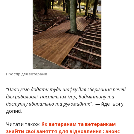
Простір для ветеранів
“Плануємо додати туди шафку для зберігання речей
для риболовлі, настільних ігор, бадмінтону та
доступну вбиральню та рукомийник”,
—
йдеться у
дописі.
Читати також:
Як ветеранам та ветеранкам
знайти свої заняття для відновлення : анонс