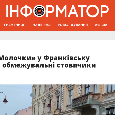
ТИСМЕНИЦЯ
НАДВІРНА
РОЗСЛІДУВАННЯ
АФІША
Молочки» у Франківську
 обмежувальні стовпчики