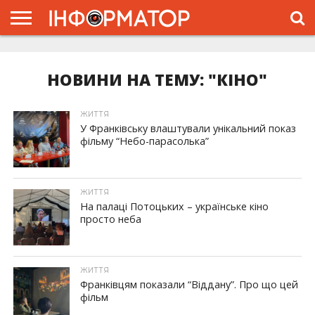
ГОЛОВНА
ЖИТТЯ
ВЛАДА
ГРОШІ
ТРЕШ
ТИСМЕНИЦЯ
НАДВІРНА
РОЗСЛІДУВАННЯ
АФІША
РЕКЛАМА
ПРО
ПРОЄКТ
НОВИНИ НА ТЕМУ: "КІНО"
ЖИТТЯ
У Франківську влаштували унікальний показ
фільму “Небо-парасолька”
ЖИТТЯ
На палаці Потоцьких – українське кіно
просто неба
ЖИТТЯ
Франківцям показали “Віддану”. Про що цей
фільм