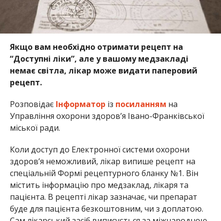
Якщо вам необхідно отримати рецепт на
“Доступні ліки”, але у вашому медзакладі
немає світла, лікар може видати паперовий
рецепт.
Розповідає
Інформатор
із
посиланням
на
Управління охорони здоров’я Івано-Франківської
міської ради.
Коли доступ до Електронної системи охорони
здоров’я неможливий, лікар випише рецепт на
спеціальній Формі рецептурного бланку №1. Він
містить інформацію про медзаклад, лікаря та
пацієнта. В рецепті лікар зазначає, чи препарат
буде для пацієнта безкоштовним, чи з доплатою.
Сам лікарський засіб виписується за міжнародною