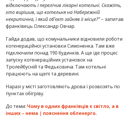
відключають і перелічив лікарні котельні. Скажіть,
хто вирішив, що котельня на Набережній
некритична, і який об’єкт зайняв її місце?”
– запитав
франківець Олександр Овчар.
Гайда додав, що комунальники відновили роботи
когенераційної установки Симоненка. Там вже
підключили понад 190 будинків. А ще іде процес
запуску когенераційних установок на
Тролейбусній та Федьковича. Там котельні
працюють на щепі та деревині.
Наразі у місті заготовляють дрова і розвозять по
пунктах обігріву.
До теми:
Чому в одних франківців є світло, а в
інших – нема | пояснення обленерго.