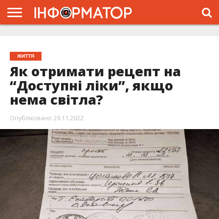
ГОЛОВНА
ЖИТТЯ
ВЛАДА
ГРОШІ
ТРЕШ
ТИСМЕНИЦЯ
НАДВІРНА
РОЗСЛІДУВАННЯ
АФІША
РЕКЛАМА
ПРО
ПРОЄКТ
ЖИТТЯ
Як отримати рецепт на
“Доступні ліки”, якщо
нема світла?
Опубліковано
29.11.2022