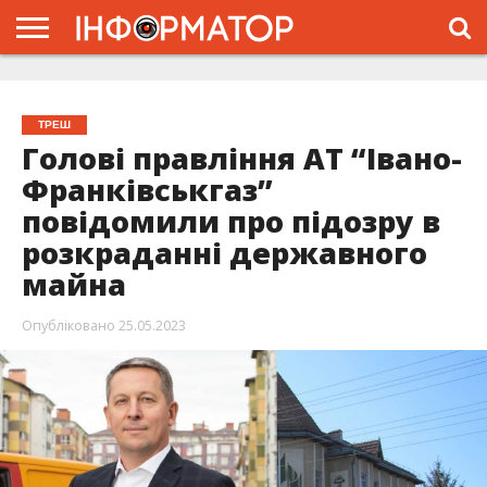
ГОЛОВНА
ЖИТТЯ
ВЛАДА
ГРОШІ
ТРЕШ
ТИСМЕНИЦЯ
НАДВІРНА
РОЗСЛІДУВАННЯ
АФІША
РЕКЛАМА
ПРО
ПРОЄКТ
ТРЕШ
Голові правління АТ “Івано-
Франківськгаз”
повідомили про підозру в
розкраданні державного
майна
Опубліковано
25.05.2023