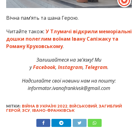
Вічна пам’ять та шана Герою.
Читайте також:
У Тлумачі відкрили меморіальні
дошки полеглим воїнам Івану Сапіжаку та
Роману Круховському
.
Залишайтеся на зв’язку! Ми
у
Facebook
,
Instagram
,
Telegram
.
Надсилайте свої новини нам на пошту:
informator.ivanofrankivsk@gmail.com
МІТКИ:
ВІЙНА В УКРАЇНІ 2022
,
ВІЙСЬКОВИЙ
,
ЗАГИБЛИЙ
ГЕРОЙ
,
ЗСУ
,
ІВАНО-ФРАНКІВСЬК