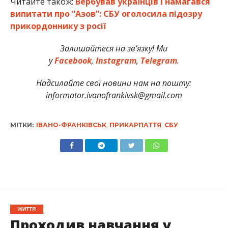
Читайте також:
Вербував українців і намагався
випитати про “Азов”: СБУ оголосила підозру
прикордоннику з росії
Залишайтеся на зв’язку! Ми
у
Facebook
,
Instagram
,
Telegram
.
Надсилайте свої новини нам на пошту:
informator.ivanofrankivsk@gmail.com
МІТКИ:
ІВАНО-ФРАНКІВСЬК
,
ПРИКАРПАТТЯ
,
СБУ
ЖИТТЯ
Проходив навчання у