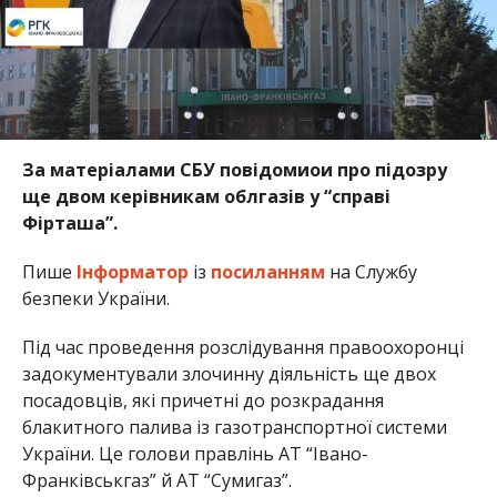
За матеріалами СБУ повідомиои про підозру
ще двом керівникам облгазів у “справі
Фірташа”.
Пише
Інформатор
із
посиланням
на Службу
безпеки України.
Під час проведення розслідування правоохоронці
задокументували злочинну діяльність ще двох
посадовців, які причетні до розкрадання
блакитного палива із газотранспортної системи
України. Це голови правлінь АТ “Івано-
Франківськгаз” й АТ “Сумигаз”.