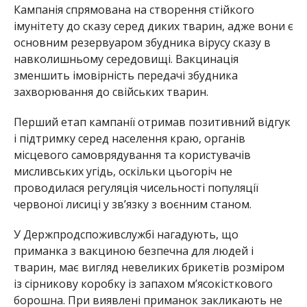
Кампанія спрямована на створення стійкого
імунітету до сказу серед диких тварин, адже вони є
основним резервуаром збудника вірусу сказу в
навколишньому середовищі. Вакцинація
зменшить імовірність передачі збудника
захворювання до свійських тварин.
Перший етап кампанії отримав позитивний відгук
і підтримку серед населення краю, органів
місцевого самоврядування та користувачів
мисливських угідь, оскільки цьогоріч не
проводилася регуляція чисельності популяції
червоної лисиці у зв’язку з воєнним станом.
У Держпродспоживслужбі нагадують, що
приманка з вакциною безпечна для людей і
тварин, має вигляд невеликих брикетів розміром
із сірникову коробку із запахом м’ясокісткового
борошна. При виявлені приманок закликають не