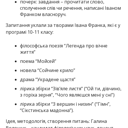
почерк: завдання – прочитати слово,
сполучення слів чи речення, написані Іваном
Франком власноруч.
Запитання уклали за творами Івана Франка, які є у
програмі 10-11 класу:
філософська поезія “Легенда про вічне
життя”
поема “Мойсей”
новела “Сойчине крило”
драма “Украдене щастя”
лірика збірки “Зів’яле листя” (“Ой ти, дівчино,
з горіха зерня”, “Чого являєшся мені у сні”)
лірика збірки “З вершин і низин” (“Гімн”,
“Сікстинська мадонна”).
Ідея, методологія, створення питань: Галина
Волощук – кандидат філологічних наук, доцент