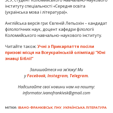
інституту спеціальності «Середня освіта
(українська мова і література)».
Англійська версія гри: Євгеній Лепьохін – кандидат
філологічних наук, доцент кафедри філології
Коломийського навчально-наукового інституту.
Читайте також:
Учні з Прикарпаття посіли
призові місця на Всеукраїнській олімпіаді “Юні
знавці Біблії”
Залишайтеся на зв’язку! Ми
у
Facebook
,
Instagram
,
Telegram
.
Надсилайте свої новини нам на пошту:
informator.ivanofrankivsk@gmail.com
МІТКИ:
ІВАНО-ФРАНКІВСЬК
,
ПНУ
,
УКРАЇНСЬКА ЛІТЕРАТУРА