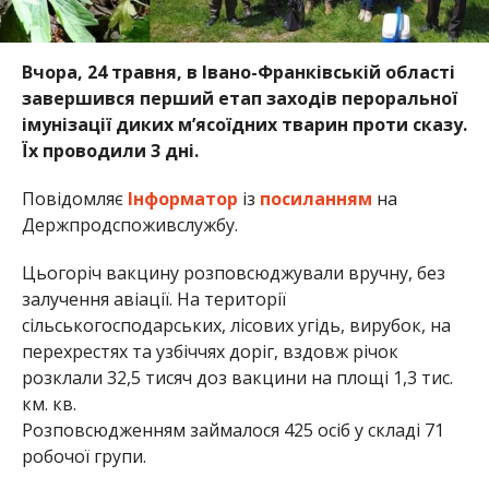
Вчора, 24 травня, в Івано-Франківській області
завершився перший етап заходів пероральної
імунізації диких м’ясоїдних тварин проти сказу.
Їх проводили 3 дні.
Повідомляє
Інформатор
із
посиланням
на
Держпродспоживслужбу.
Цьогоріч вакцину розповсюджували вручну, без
залучення авіації. На території
сільськогосподарських, лісових угідь, вирубок, на
перехрестях та узбіччях доріг, вздовж річок
розклали 32,5 тисяч доз вакцини на площі 1,3 тис.
км. кв.
Розповсюдженням займалося 425 осіб у складі 71
робочої групи.