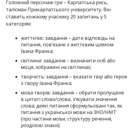
Головний персонаж гри – Карпатська рись,
талісман Прикарпатського університету. Він
ставить кожному учаснику 20 запитань у 5
категоріях:
життєпис: завдання – дати відповідь на
питання, пов’язане з життєвим шляхом
Івана Франка;
світлини: завдання – визначити осіб або
місця, зображені на світлинах;
творчість: завдання – вказати твір або героя
з твору Івана Франка;
мова творів: завдання – обрати пропущене
в цитаті слово/слова, з’ясувати значення
слова; деякі питання сформульовані так, як
питання з української мови на ЗНО/НМТ
(про частини мови, структуру речення,
розділові знаки);