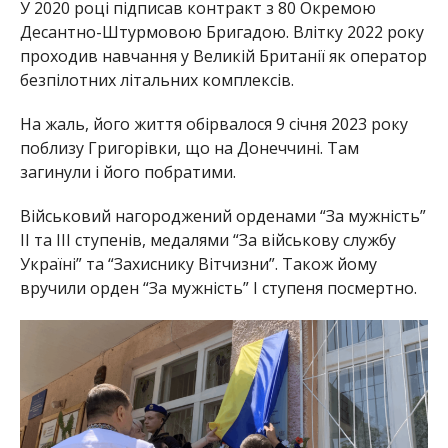
У 2020 році підписав контракт з 80 Окремою
Десантно-Штурмовою Бригадою. Влітку 2022 року
проходив навчання у Великій Британії як оператор
безпілотних літальних комплексів.
На жаль, його життя обірвалося 9 січня 2023 року
поблизу Григорівки, що на Донеччині. Там
загинули і його побратими.
Військовий нагороджений орденами “За мужність”
II та III ступенів, медалями “За військову службу
Україні” та “Захиснику Вітчизни”. Також йому
вручили орден “За мужність” I ступеня посмертно.