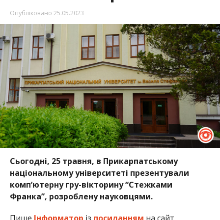
Опубліковано
25.05.2023
Сьогодні, 25 травня, в Прикарпатському
національному університеті презентували
комп’ютерну гру-вікторину “Стежками
Франка”, розроблену науковцями.
Пише
Інформатор
із
посиланням
на сайт