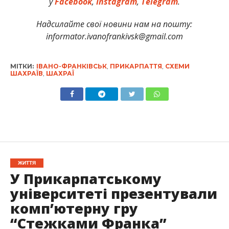
у
Facebook
,
Instagram
,
Telegram
.
Надсилайте свої новини нам на пошту:
informator.ivanofrankivsk@gmail.com
МІТКИ:
ІВАНО-ФРАНКІВСЬК
,
ПРИКАРПАТТЯ
,
СХЕМИ
ШАХРАЇВ
,
ШАХРАЇ
ЖИТТЯ
У Прикарпатському
університеті презентували
комп’ютерну гру
“Стежками Франка”