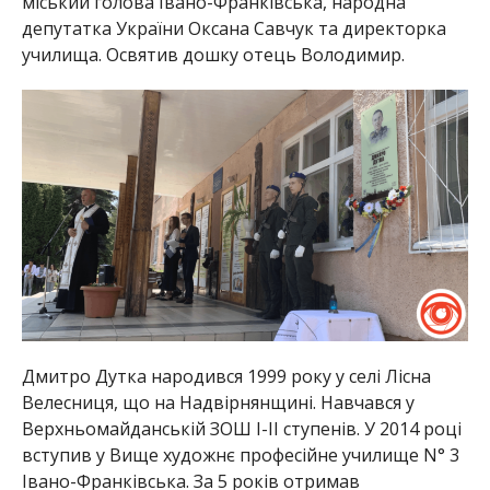
міський голова Івано-Франківська, народна
депутатка України Оксана Савчук та директорка
училища. Освятив дошку отець Володимир.
Дмитро Дутка народився 1999 року у селі Лісна
Велесниця, що на Надвірнянщині. Навчався у
Верхньомайданській ЗОШ I-II ступенів. У 2014 році
вступив у Вище художнє професійне училище N° 3
Івано-Франківська. За 5 років отримав