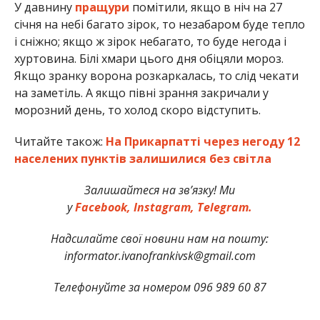
У давнину
пращури
помітили, якщо в ніч на 27
січня на небі багато зірок, то незабаром буде тепло
і сніжно; якщо ж зірок небагато, то буде негода і
хуртовина. Білі хмари цього дня обіцяли мороз.
Якщо зранку ворона розкаркалась, то слід чекати
на заметіль. А якщо півні зрання закричали у
морозний день, то холод скоро відступить.
Читайте також:
На Прикарпатті через негоду 12
населених пунктів залишилися без світла
Залишайтеся на зв’язку! Ми
у
Facebook,
Instagram,
Telegram.
Надсилайте свої новини нам на пошту:
informator.ivanofrankivsk@gmail.com
Телефонуйте за номером 096 989 60 87