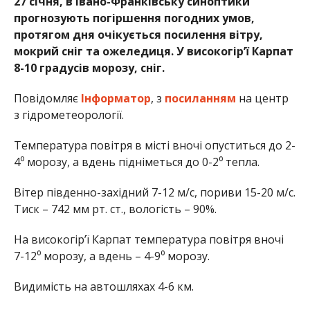
27 січня, в Івано-Франківську синоптики
прогнозують погіршення погодних умов,
протягом дня очікується посилення вітру,
мокрий сніг та ожеледиця. У високогір’ї Карпат
8-10 градусів морозу, сніг.
Повідомляє
Інформатор
, з
посиланням
на
центр
з гідрометеорології.
Температура повітря в місті вночі опуститься до 2-
4⁰ морозу, а вдень підніметься до 0-2⁰ тепла.
Вітер південно-західний 7-12 м/с, пориви 15-20 м/с.
Тиск – 742 мм рт. ст., вологість – 90%.
На високогір’ї Карпат температура повітря вночі
7-12⁰ морозу, а вдень – 4-9⁰ морозу.
Видимість на автошляхах 4-6 км.