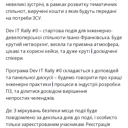
невеликі зустрічі, в рамках розвитку тематичних
спільнот, виручені кошти з яких будуть передані
на потреби ЗСУ.
Dev IT Rally #0 – стартова подія для
інженерно-
девелоперської
спільноти Івано-Франківська. Буде
крутий
нетворкінг
, весела та приємна атмосфера,
цікаві та корисні кейси, та дуже круті
досвідчені
і
спікери.
Програма Dev IT Rally #0 складається з доповідей
та панельної дискусії – будемо говорити про кращі
інженерні практики
процеси в індустрії розробки
і
ПЗ, та ділитися досвідом вирішення
непростих
челенджів
.
Де: З міркувань безпеки місце події буде
повідомлено за декілька днів до події, і особисто
тільки зареєстрованим учасникам. Реєстрація