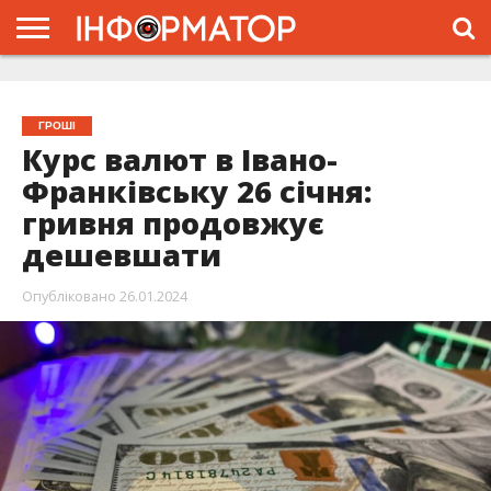
ГОЛОВНА
ЖИТТЯ
ВЛАДА
ГРОШІ
ТРЕШ
ТИСМЕНИЦЯ
НАДВІРНА
РОЗСЛІДУВАННЯ
АФІША
РЕКЛАМА
ПРО
ПРОЄКТ
ГРОШІ
Курс валют в Івано-
Франківську 26 січня:
гривня продовжує
дешевшати
Опубліковано
26.01.2024