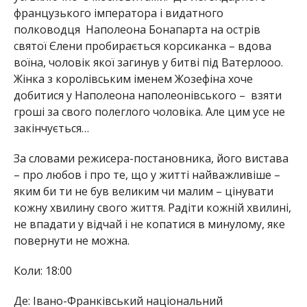
французького імператора і видатного
полководця Наполеона Бонапарта на острів
святої Єлени пробирається корсиканка – вдова
воїна, чоловік якої загинув у битві під Ватерлооо.
Жінка з королівським іменем Жозефіна хоче
добитися у Наполеона наполеонівського – взяти
гроші за свого полеглого чоловіка. Але цим усе не
закінчується…
За словами режисера-постановника, його вистава
– про любов і про те, що у житті найважливіше –
яким би ти не був великим чи малим – цінувати
кожну хвилину свого життя. Радіти кожній хвилині,
не впадати у відчай і не копатися в минулому, яке
повернути не можна.
Коли: 18:00
Де: Івано-Франківський національний