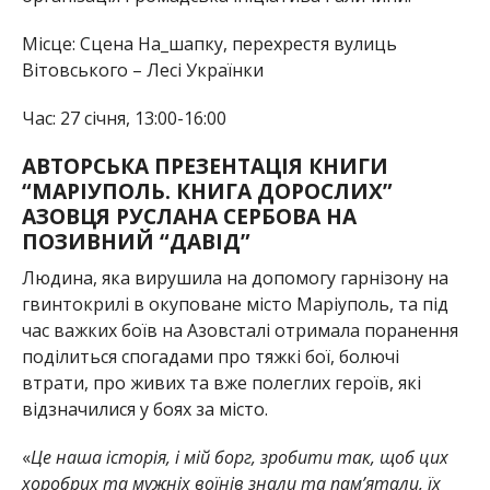
Місце: Сцена На_шапку, перехрестя вулиць
Вітовського – Лесі Українки
Час: 27 січня, 13:00-16:00
АВТОРСЬКА ПРЕЗЕНТАЦІЯ КНИГИ
“МАРІУПОЛЬ. КНИГА ДОРОСЛИХ”
АЗОВЦЯ РУСЛАНА СЕРБОВА НА
ПОЗИВНИЙ “ДАВІД”
Людина, яка вирушила на допомогу гарнізону на
гвинтокрилі в окуповане місто Маріуполь, та під
час важких боїв на Азовсталі отримала поранення
поділиться спогадами про тяжкі бої, болючі
втрати, про живих та вже полеглих героїв, які
відзначилися у боях за місто.
«
Це наша історія, і мій борг, зробити так, щоб цих
хоробрих та мужніх воїнів знали та памʼятали, їх