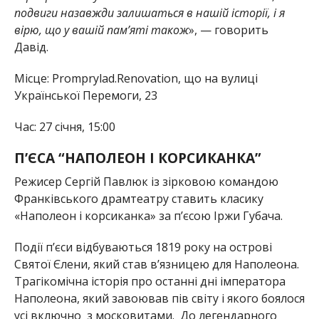
подвиги назавжди залишаться в нашій історії, і я
вірю, що у вашій памʼяті також
», — говорить
Давід.
Місце: Promprylad.Renovation, що на вулиці
Української Перемоги, 23
Час: 27 січня, 15:00
П’ЄСА “НАПОЛЕОН І КОРСИКАНКА”
Режисер Сергій Павлюк із зірковою командою
Франківського драмтеатру ставить класику
«Наполеон і корсиканка» за п’єсою Іржи Губача.
Події п’єси відбуваються 1819 року на острові
Святої Єлени, який став в’язницею для Наполеона.
Трагікомічна історія про останні дні імператора
Наполеона, який завоював пів світу і якого боялося
усі включно з московитами. До легендарного